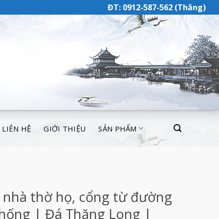
ĐT: 0912-587-562 (Thăng)
LIÊN HỆ
GIỚI THIỆU
SẢN PHẨM
 nhà thờ họ, cổng từ đường
thống | Đá Thăng Long |