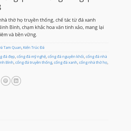
8
hà thờ họ truyền thống, chế tác từ đá xanh
inh Bình, chạm khắc hoa văn tinh xảo, mang lại
iêm và bền vững.
Đá Tam Quan
,
Kiến Trúc Đá
g đá đẹp
,
cổng đá mỹ nghệ
,
cổng đá nguyên khối
,
cổng đá nhà
inh Bình
,
cổng đá truyền thống
,
cổng đá xanh
,
cổng nhà thờ họ
,