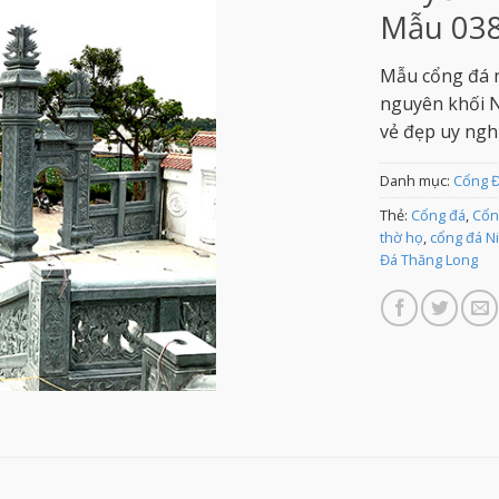
Mẫu 03
Mẫu cổng đá n
nguyên khối N
vẻ đẹp uy ngh
Danh mục:
Cổng 
Thẻ:
Cổng đá
,
Cổn
thờ họ
,
cổng đá N
Đá Thăng Long