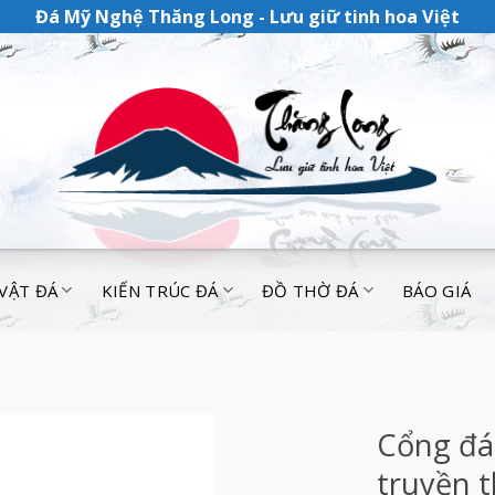
Đá Mỹ Nghệ Thăng Long - Lưu giữ tinh hoa Việt
 VẬT ĐÁ
KIẾN TRÚC ĐÁ
ĐỒ THỜ ĐÁ
BÁO GIÁ
Cổng đá
truyền 