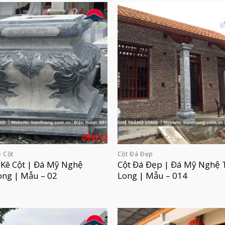
 Cột
Cột Đá Đẹp
 Kê Cột | Đá Mỹ Nghệ
Cột Đá Đẹp | Đá Mỹ Nghệ 
ong | Mẫu – 02
Long | Mẫu – 014