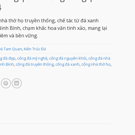
4
hà thờ họ truyền thống, chế tác từ đá xanh
inh Bình, chạm khắc hoa văn tinh xảo, mang lại
iêm và bền vững.
Đá Tam Quan
,
Kiến Trúc Đá
g đá đẹp
,
cổng đá mỹ nghệ
,
cổng đá nguyên khối
,
cổng đá nhà
inh Bình
,
cổng đá truyền thống
,
cổng đá xanh
,
cổng nhà thờ họ
,