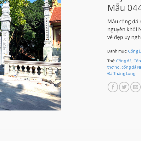
Mẫu 04
Mẫu cổng đá n
nguyên khối N
vẻ đẹp uy ngh
Danh mục:
Cổng 
Thẻ:
Cổng đá
,
Cổn
thờ họ
,
cổng đá N
Đá Thăng Long