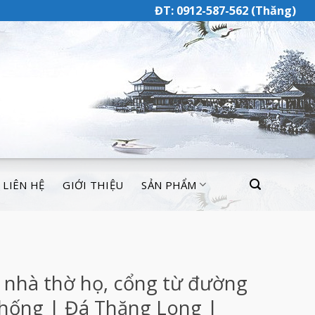
ĐT: 0912-587-562 (Thăng)
LIÊN HỆ
GIỚI THIỆU
SẢN PHẨM
 nhà thờ họ, cổng từ đường
thống | Đá Thăng Long |