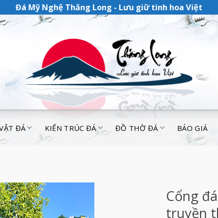
Đá Mỹ Nghệ Thăng Long - Lưu giữ tinh hoa Việt
 VẬT ĐÁ
KIẾN TRÚC ĐÁ
ĐỒ THỜ ĐÁ
BÁO GIÁ
Cổng đá
truyền 