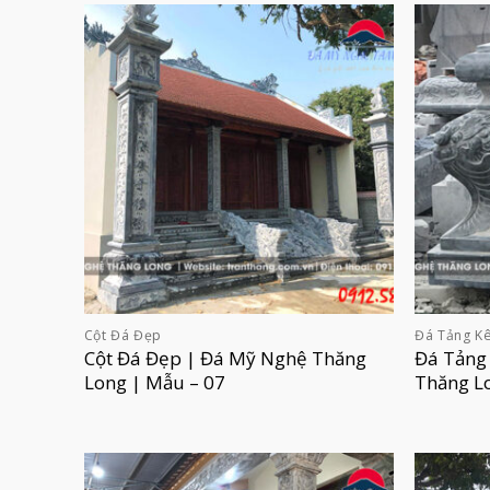
Cột Đá Đẹp
Đá Tảng Kê
Cột Đá Đẹp | Đá Mỹ Nghệ Thăng
Đá Tảng
Long | Mẫu – 07
Thăng L