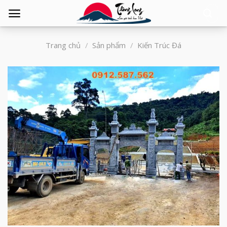
Tìm
kiếm:
Trang chủ
/
Sản phẩm
/
Kiến Trúc Đá