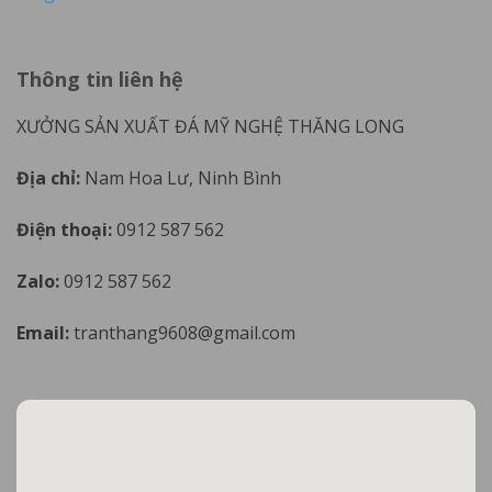
Thông tin liên hệ
XƯỞNG SẢN XUẤT ĐÁ MỸ NGHỆ THĂNG LONG
Địa chỉ:
Nam Hoa Lư, Ninh Bình
Điện thoại:
0912 587 562
Zalo:
0912 587 562
Email:
tranthang9608@gmail.com