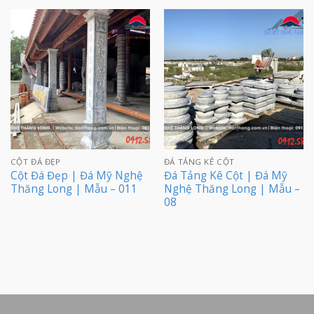
CỘT ĐÁ ĐẸP
ĐÁ TẢNG KÊ CỘT
Cột Đá Đẹp | Đá Mỹ Nghệ
Đá Tảng Kê Cột | Đá Mỹ
Thăng Long | Mẫu – 011
Nghệ Thăng Long | Mẫu –
08