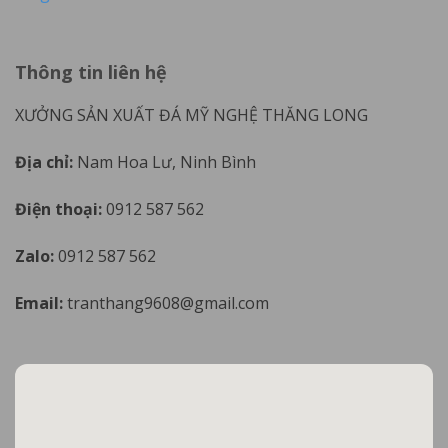
Thông tin liên hệ
XƯỞNG SẢN XUẤT ĐÁ MỸ NGHỆ THĂNG LONG
Địa chỉ:
Nam Hoa Lư, Ninh Bình
Điện thoại:
0912 587 562
Zalo:
0912 587 562
Email:
tranthang9608@gmail.com