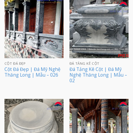
CỘT ĐÁ ĐẸP
ĐÁ TẢNG KÊ CỘT
Cột Đá Đẹp | Đá Mỹ Nghệ
Đá Tảng Kê Cột | Đá Mỹ
Thăng Long | Mẫu – 026
Nghệ Thăng Long | Mẫu –
02