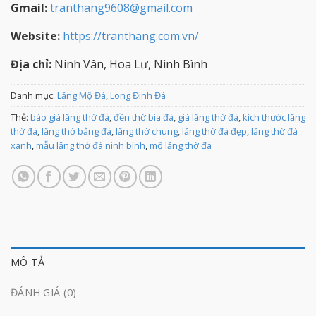
Gmail:
tranthang9608@gmail.com
Website:
https://tranthang.com.vn/
Địa chỉ:
Ninh Vân, Hoa Lư, Ninh Bình
Danh mục:
Lăng Mộ Đá
,
Long Đình Đá
Thẻ:
báo giá lăng thờ đá
,
đền thờ bia đá
,
giá lăng thờ đá
,
kích thước lăng
thờ đá
,
lăng thờ bằng đá
,
lăng thờ chung
,
lăng thờ đá đẹp
,
lăng thờ đá
xanh
,
mẫu lăng thờ đá ninh bình
,
mộ lăng thờ đá
MÔ TẢ
ĐÁNH GIÁ (0)