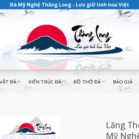
Đá Mỹ Nghệ Thăng Long - Lưu giữ tinh hoa Việt
 VẬT ĐÁ
KIẾN TRÚC ĐÁ
ĐỒ THỜ ĐÁ
BÁO GIÁ
Lăng Th
Mỹ Nghệ