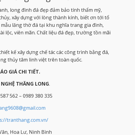
anh, long đình đá đẹp đảm bảo tính thẩm mỹ,
ủy, xây dựng với lòng thành kính, biết ơn tới tổ
 mẫu lăng thờ đá tại khu nghĩa trang gia đình,
ài lộc, viên mãn. Chất liệu đá đẹp, trường tồn mãi
hiết kế xây dựng chế tác các công trình bằng đá,
g thủy tâm linh việt trên toàn quốc.
BÁO GIÁ CHI TIẾT.
Ỹ NGHỆ THĂNG LONG
.
 587 562 – 0989 380 335
hang9608@gmail.com
s://tranthang.com.vn/
ân, Hoa Lư, Ninh Bình