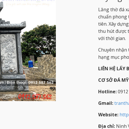
Lăng thờ đá x
chuẩn phong th
tiên. Xây dựng
thu hút được t
với thời gian.
Chuyên nhận t
hạng mục phon
LIÊN HỆ LẤY 
CƠ SỞ ĐÁ M
Hotline:
0912
Gmail:
trant
Website:
http
Địa chỉ:
Ninh V