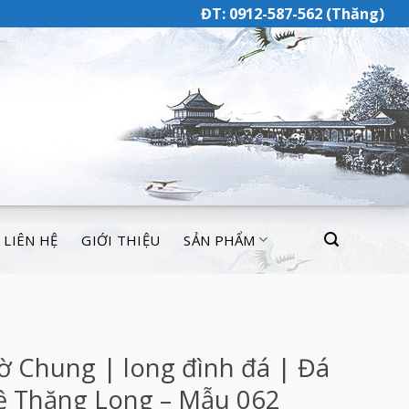
ĐT: 0912-587-562 (Thăng)
LIÊN HỆ
GIỚI THIỆU
SẢN PHẨM
ờ Chung | long đình đá | Đá
 Thăng Long – Mẫu 062