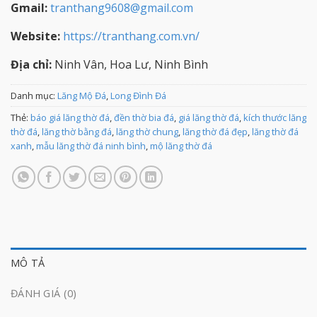
Gmail:
tranthang9608@gmail.com
Website:
https://tranthang.com.vn/
Địa chỉ:
Ninh Vân, Hoa Lư, Ninh Bình
Danh mục:
Lăng Mộ Đá
,
Long Đình Đá
Thẻ:
báo giá lăng thờ đá
,
đền thờ bia đá
,
giá lăng thờ đá
,
kích thước lăng
thờ đá
,
lăng thờ bằng đá
,
lăng thờ chung
,
lăng thờ đá đẹp
,
lăng thờ đá
xanh
,
mẫu lăng thờ đá ninh bình
,
mộ lăng thờ đá
MÔ TẢ
ĐÁNH GIÁ (0)