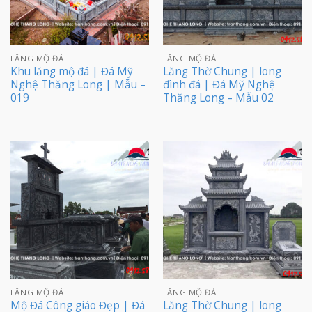
LĂNG MỘ ĐÁ
LĂNG MỘ ĐÁ
Khu lăng mộ đá | Đá Mỹ
Lăng Thờ Chung | long
Nghệ Thăng Long | Mẫu –
đình đá | Đá Mỹ Nghệ
019
Thăng Long – Mẫu 02
LĂNG MỘ ĐÁ
LĂNG MỘ ĐÁ
Mộ Đá Công giáo Đẹp | Đá
Lăng Thờ Chung | long