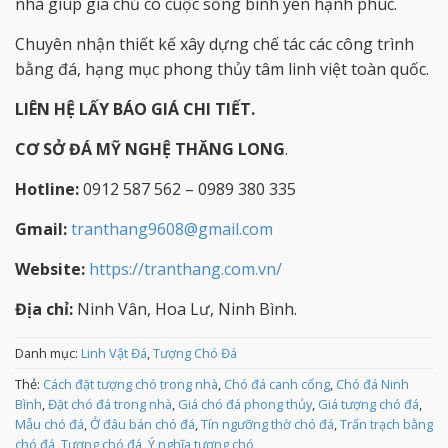
nhà giúp gia chủ có cuộc sống bình yên hạnh phúc.
Chuyên nhận thiết kế xây dựng chế tác các công trình
bằng đá, hạng mục phong thủy tâm linh việt toàn quốc.
LIÊN HỆ LẤY BÁO GIÁ CHI TIẾT.
CƠ SỞ ĐÁ MỸ NGHỆ THĂNG LONG
.
Hotline:
0912 587 562 – 0989 380 335
Gmail:
tranthang9608@gmail.com
Website:
https://tranthang.com.vn/
Địa chỉ:
Ninh Vân, Hoa Lư, Ninh Bình.
Danh mục:
Linh Vật Đá
,
Tượng Chó Đá
Thẻ:
Cách đặt tượng chó trong nhà
,
Chó đá canh cổng
,
Chó đá Ninh
Bình
,
Đặt chó đá trong nhà
,
Giá chó đá phong thủy
,
Giá tượng chó đá
,
Mẫu chó đá
,
Ở đâu bán chó đá
,
Tín ngưỡng thờ chó đá
,
Trấn trạch bằng
chó đá
,
Tượng chó đá
,
Ý nghĩa tượng chó