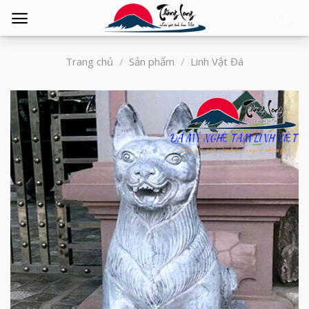
Tìm
kiếm:
Trang chủ
/
Sản phẩm
/
Linh Vật Đá