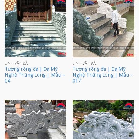
LINH VẬT ĐÁ
LINH VẬT ĐÁ
Tượng rồng đá | Đá Mỹ
Tượng rồng đá | Đá Mỹ
Nghệ Thăng Long | Mẫu –
Nghệ Thăng Long | Mẫu –
04
017