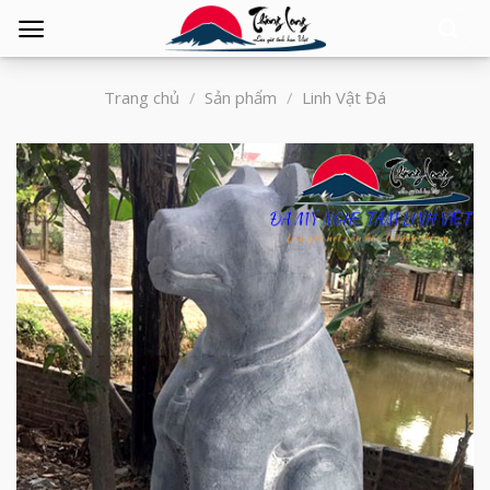
Tìm
kiếm:
Trang chủ
/
Sản phẩm
/
Linh Vật Đá