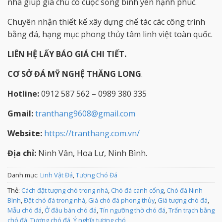
nhà giúp gia chủ có cuộc sống bình yên hạnh phúc.
Chuyên nhận thiết kế xây dựng chế tác các công trình
bằng đá, hạng mục phong thủy tâm linh việt toàn quốc.
LIÊN HỆ LẤY BÁO GIÁ CHI TIẾT.
CƠ SỞ ĐÁ MỸ NGHỆ THĂNG LONG
.
Hotline:
0912 587 562 – 0989 380 335
Gmail:
tranthang9608@gmail.com
Website:
https://tranthang.com.vn/
Địa chỉ:
Ninh Vân, Hoa Lư, Ninh Bình.
Danh mục:
Linh Vật Đá
,
Tượng Chó Đá
Thẻ:
Cách đặt tượng chó trong nhà
,
Chó đá canh cổng
,
Chó đá Ninh
Bình
,
Đặt chó đá trong nhà
,
Giá chó đá phong thủy
,
Giá tượng chó đá
,
Mẫu chó đá
,
Ở đâu bán chó đá
,
Tín ngưỡng thờ chó đá
,
Trấn trạch bằng
chó đá
,
Tượng chó đá
,
Ý nghĩa tượng chó