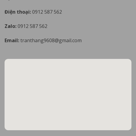
Điện thoại:
0912 587 562
Zalo:
0912 587 562
Email:
tranthang9608@gmail.com