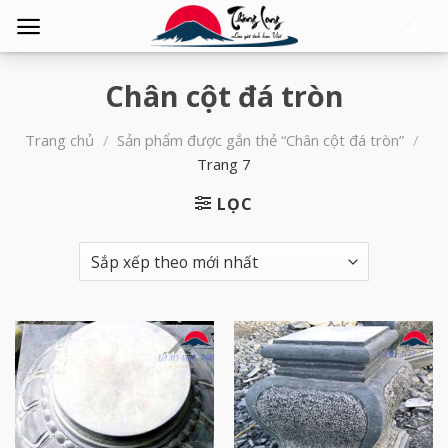
Tìm
kiếm:
Chân cột đá tròn
Trang chủ
/
Sản phẩm được gắn thẻ “Chân cột đá tròn”
/
Trang 7
LỌC