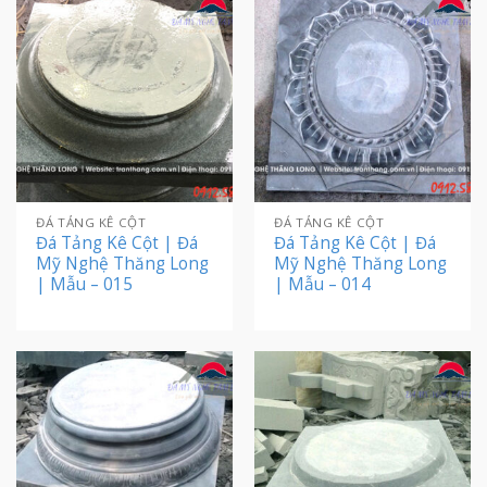
ĐÁ TẢNG KÊ CỘT
ĐÁ TẢNG KÊ CỘT
Đá Tảng Kê Cột | Đá
Đá Tảng Kê Cột | Đá
Mỹ Nghệ Thăng Long
Mỹ Nghệ Thăng Long
| Mẫu – 015
| Mẫu – 014