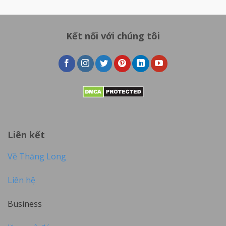
Kết nối với chúng tôi
Liên kết
Về Thăng Long
Liên hệ
Business