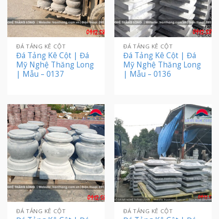
ĐÁ TẢNG KÊ CỘT
ĐÁ TẢNG KÊ CỘT
Đá Tảng Kê Cột | Đá
Đá Tảng Kê Cột | Đá
Mỹ Nghệ Thăng Long
Mỹ Nghệ Thăng Long
| Mẫu – 0137
| Mẫu – 0136
ĐÁ TẢNG KÊ CỘT
ĐÁ TẢNG KÊ CỘT