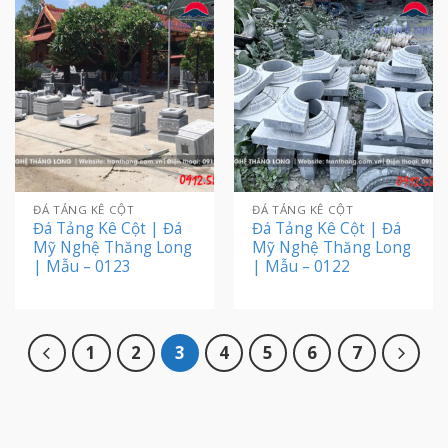
ĐÁ TẢNG KÊ CỘT
ĐÁ TẢNG KÊ CỘT
Đá Tảng Kê Cột | Đá
Đá Tảng Kê Cột | Đá
Mỹ Nghệ Thăng Long
Mỹ Nghệ Thăng Long
| Mẫu – 0123
| Mẫu – 0122
1
2
3
4
5
6
7