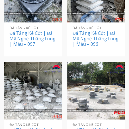
ĐÁ TẢNG KÊ CỘT
ĐÁ TẢNG KÊ CỘT
Đá Tảng Kê Cột | Đá
Đá Tảng Kê Cột | Đá
Mỹ Nghệ Thăng Long
Mỹ Nghệ Thăng Long
| Mẫu – 097
| Mẫu – 096
ĐÁ TẢNG KÊ CỘT
ĐÁ TẢNG KÊ CỘT