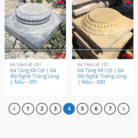
ĐÁ TẢNG KÊ CỘT
ĐÁ TẢNG KÊ CỘT
Đá Tảng Kê Cột | Đá
Đá Tảng Kê Cột | Đá
Mỹ Nghệ Thăng Long
Mỹ Nghệ Thăng Long
| Mẫu – 091
| Mẫu – 090
1
2
3
4
5
6
7