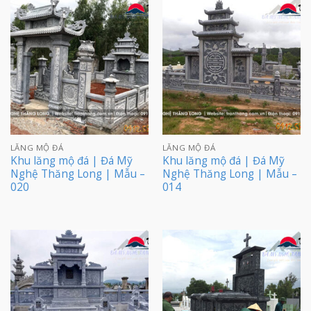
LĂNG MỘ ĐÁ
LĂNG MỘ ĐÁ
Khu lăng mộ đá | Đá Mỹ
Khu lăng mộ đá | Đá Mỹ
Nghệ Thăng Long | Mẫu –
Nghệ Thăng Long | Mẫu –
020
014